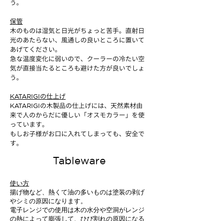
う。
保管
木のものは湿気と日光がちょっと苦手。直射日
光のあたらない、風通しの良いところに置いて
あげてください。
急な温度変化に弱いので、クーラーの冷たい空
気が直接当たるところも避けた方が良いでしょ
う。
の仕上げ
KATARIGI
の木製品の仕上げには、天然素材由
KATARIGI
来で人のからだに優しい「オスモカラー」を使
っています。
もしお子様がお口に入れてしまっても、安全で
す。
Tableware
使い方
揚げ物など、熱くて油の多いものは塗装の剥げ
やシミの原因になります。
電子レンジでの使用は木の水分や空洞がレンジ
の熱によって膨張して、ひび割れの原因になる