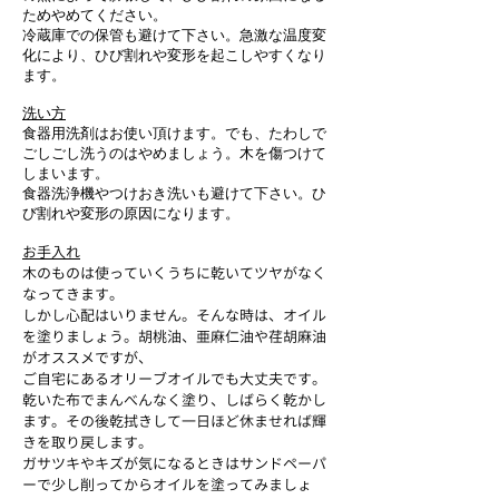
ためやめてください。
冷蔵庫での保管も避けて下さい。急激な温度変
化により、ひび割れや変形を起こしやすくなり
ます。
洗い方
食器用洗剤はお使い頂けます。でも、たわしで
ごしごし洗うのはやめましょう。木を傷つけて
しまいます。
食器洗浄機やつけおき洗いも避けて下さい。ひ
び割れや変形の原因になります。
お手入れ
木のものは使っていくうちに乾いてツヤがなく
なってきます。
しかし心配はいりません。そんな時は、オイル
を塗りましょう。胡桃油、亜麻仁油や荏胡麻油
がオススメですが、
ご自宅にあるオリーブオイルでも大丈夫です。
乾いた布でまんべんなく塗り、しばらく乾かし
ます。その後乾拭きして一日ほど休ませれば輝
きを取り戻します。
ガサツキやキズが気になるときはサンドペーパ
ーで少し削ってからオイルを塗ってみましょ