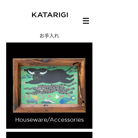
​お手入れ
Houseware/Accessories